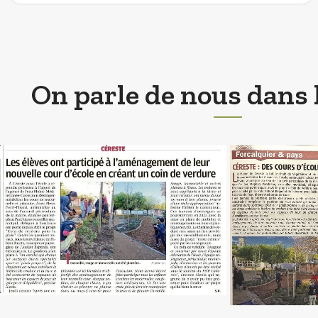
On parle de nous dans 
La maîtrise d'œuvre de M. Barety a été accom
professionnalisme, régularité dans les échanges, po
à l'écoute des élus, bienveillance rigoureuse e
Nicole GIRARD
Mairie des Tai