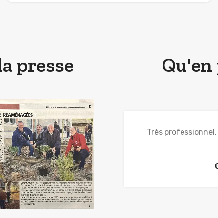
la presse
Qu'en 
plie sans faille :
Très professionnel,
nctualité et disponibilité,
nvers les entreprises.
llades